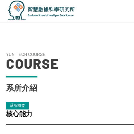
國
立
雲
林
科
技
YUN TECH COURSE
大
COURSE
學
智
慧
數
據
系所介紹
科
學
研
究
系所概要
所
核心能力