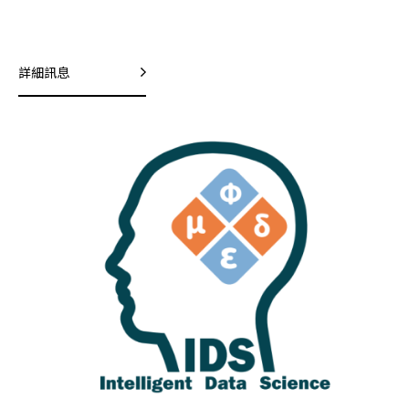
Participation and Overseas Academic
Exchange
詳細訊息