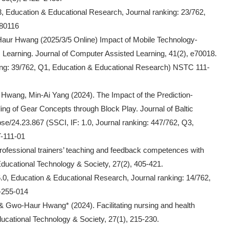
3, Education & Educational Research, Journal ranking: 23/762,
080116
ur Hwang (2025/3/5 Online) Impact of Mobile Technology-
earning. Journal of Computer Assisted Learning, 41(2), e70018.
anking: 39/762, Q1, Education & Educational Research) NSTC 111-
ng, Min-Ai Yang (2024). The Impact of the Prediction-
g of Gear Concepts through Block Play. Journal of Baltic
bse/24.23.867 (SSCI, IF: 1.0, Journal ranking: 447/762, Q3,
-111-01
essional trainers’ teaching and feedback competences with
ducational Technology & Society, 27(2), 405-421.
.0, Education & Educational Research, Journal ranking: 14/762,
-255-014
& Gwo-Haur Hwang* (2024). Facilitating nursing and health
ucational Technology & Society, 27(1), 215-230.