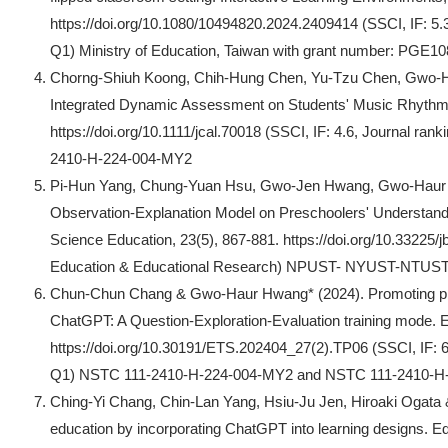
https://doi.org/10.1080/10494820.2024.2409414 (SSCI, IF: 5.
Q1) Ministry of Education, Taiwan with grant number: PGE1
Chorng-Shiuh Koong, Chih-Hung Chen, Yu-Tzu Chen, Gwo-Ha
Integrated Dynamic Assessment on Students' Music Rhythm L
https://doi.org/10.1111/jcal.70018 (SSCI, IF: 4.6, Journal r
2410-H-224-004-MY2
Pi-Hun Yang, Chung-Yuan Hsu, Gwo-Jen Hwang, Gwo-Haur Hwa
Observation-Explanation Model on Preschoolers' Understandin
Science Education, 23(5), 867-881. https://doi.org/10.33225/j
Education & Educational Research) NPUST- NYUST-NTUST
Chun-Chun Chang & Gwo-Haur Hwang* (2024). Promoting prof
ChatGPT: A Question-Exploration-Evaluation training mode. E
https://doi.org/10.30191/ETS.202404_27(2).TP06 (SSCI, IF: 6
Q1) NSTC 111-2410-H-224-004-MY2 and NSTC 111-2410-H
Ching-Yi Chang, Chin-Lan Yang, Hsiu-Ju Jen, Hiroaki Ogata 
education by incorporating ChatGPT into learning designs. Ed