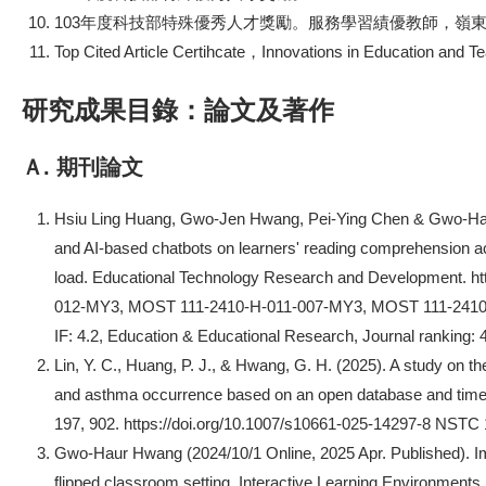
103年度科技部特殊優秀人才獎勵。服務學習績優教師，嶺東科技大
Top Cited Article Certihcate，Innovations in Education and 
研究成果目錄：論文及著作
Ａ. 期刊論文
Hsiu Ling Huang, Gwo-Jen Hwang, Pei-Ying Chen & Gwo-Haur
and AI-based chatbots on learners' reading comprehension achi
load. Educational Technology Research and Development. ht
012-MY3, MOST 111-2410-H-011-007-MY3, MOST 111-2410
IF: 4.2, Education & Educational Research, Journal ranking: 
Lin, Y. C., Huang, P. J., & Hwang, G. H. (2025). A study on th
and asthma occurrence based on an open database and time 
197, 902. https://doi.org/10.1007/s10661-025-14297-8 NST
Gwo-Haur Hwang (2024/10/1 Online, 2025 Apr. Published). Imp
flipped classroom setting. Interactive Learning Environments