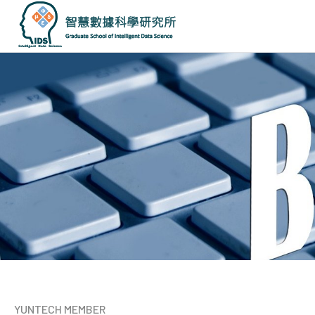
國
立
雲
林
科
技
大
學
智
慧
數
據
科
學
研
究
所
YUNTECH MEMBER