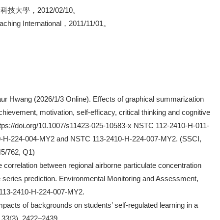
學，2012/02/10。
Teaching International，2011/11/01。
 Hwang (2026/1/3 Online). Effects of graphical summarization
evement, motivation, self-efficacy, critical thinking and cognitive
tps://doi.org/10.1007/s11423-025-10583-x NSTC 112-2410-H-011-
-H-224-004-MY2 and NSTC 113-2410-H-224-007-MY2. (SSCI,
45/762, Q1)
e correlation between regional airborne particulate concentration
series prediction. Environmental Monitoring and Assessment,
C 113-2410-H-224-007-MY2.
acts of backgrounds on students’ self-regulated learning in a
, 33(3), 2422–2439.