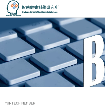
國
立
雲
林
科
技
大
學
智
慧
數
據
科
學
研
究
所
YUNTECH MEMBER