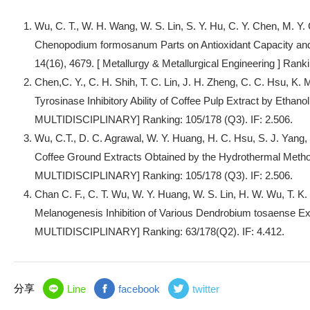
Wu, C. T., W. H. Wang, W. S. Lin, S. Y. Hu, C. Y. Chen, M. Y. C
Chenopodium formosanum Parts on Antioxidant Capacity and 
14(16), 4679. [ Metallurgy & Metallurgical Engineering ] Ranki
Chen,C. Y., C. H. Shih, T. C. Lin, J. H. Zheng, C. C. Hsu, K. 
Tyrosinase Inhibitory Ability of Coffee Pulp Extract by Etha
MULTIDISCIPLINARY] Ranking: 105/178 (Q3). IF: 2.506.
Wu, C.T., D. C. Agrawal, W. Y. Huang, H. C. Hsu, S. J. Yang, 
Coffee Ground Extracts Obtained by the Hydrothermal Metho
MULTIDISCIPLINARY] Ranking: 105/178 (Q3). IF: 2.506.
Chan C. F., C. T. Wu, W. Y. Huang, W. S. Lin, H. W. Wu, T. K.
Melanogenesis Inhibition of Various Dendrobium tosaense Ex
MULTIDISCIPLINARY] Ranking: 63/178(Q2). IF: 4.412.
分享
Line
facebook
twitter