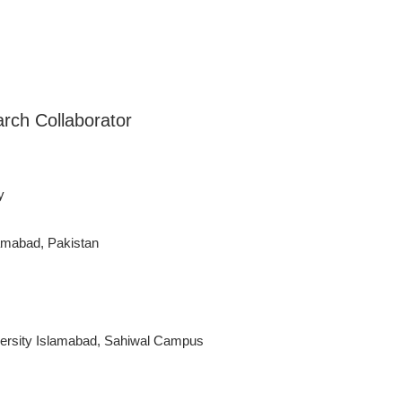
rch Collaborator
y
amabad, Pakistan
rsity Islamabad, Sahiwal Campus