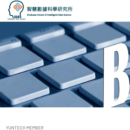
國
立
雲
林
科
技
大
學
智
慧
數
據
科
學
研
究
所
YUNTECH MEMBER