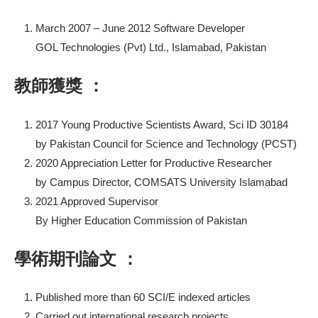
March 2007 – June 2012 Software Developer
GOL Technologies (Pvt) Ltd., Islamabad, Pakistan
教師獲獎 ：
2017 Young Productive Scientists Award, Sci ID 30184
by Pakistan Council for Science and Technology (PCST)
2020 Appreciation Letter for Productive Researcher
by Campus Director, COMSATS University Islamabad
2021 Approved Supervisor
By Higher Education Commission of Pakistan
學術期刊論文 ：
Published more than 60 SCI/E indexed articles
Carried out international research projects