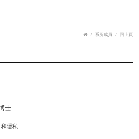
/
系所成員
/
回上頁
博士
全和隱私