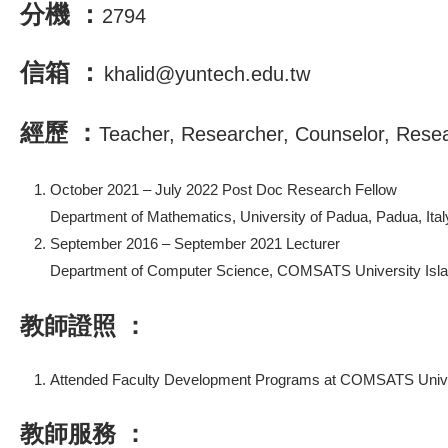
分機 ：
2794
信箱 ：
khalid@yuntech.edu.tw
經歷 ：
Teacher, Researcher, Counselor, Resea
October 2021 – July 2022 Post Doc Research Fellow
Department of Mathematics, University of Padua, Padua, Ital
September 2016 – September 2021 Lecturer
Department of Computer Science, COMSATS University Isl
教師證照 ：
Attended Faculty Development Programs at COMSATS Unive
教師服務 ：