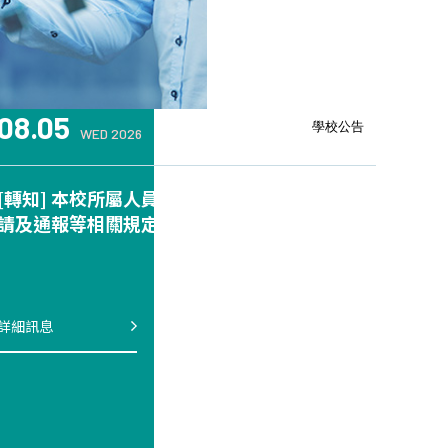
08.05
學校公告
WED 2026
[轉知] 本校所屬人員赴中國大陸地區均應落實申
請及通報等相關規定
詳細訊息