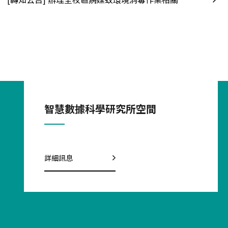
07.06
學校公告
MON 2026
[轉知公告] 因應本校115年暑假彈性工時及休假實施方式，114學年度暑期課程相關配合事項。
07.06
學校公告
MON 2026
[轉知公告] 公告115年暑假期間校園一般事業廢棄物收運時間調整事宜。
智慧數據科學研究所空間
系所概要
07.06
MON 2026
【重要公告】115年7、8月學位考試辦理注意事項（因應颱風可能影響學位考試辦理）
未來科技大量仰賴機器學習、人工智慧、大數據
分析、機器人等技術，達到工、商業自動化目
詳細訊息
標，培育熟練智慧數據科學人才，能有助於台灣
11.03
師生榮耀
MON 2025
產業發展與技術升級
賀！本所喬納維老師榮獲本校114年度研發績優獎！
詳細訊息
08.16
所務公告
TUE 2022