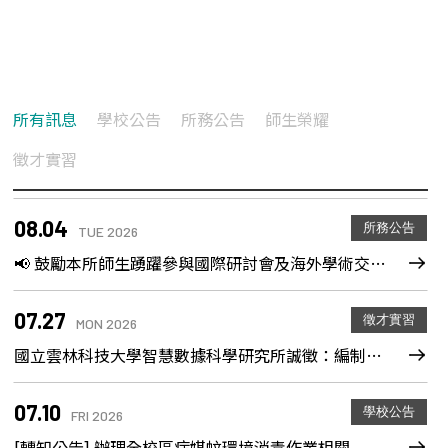
所有訊息
學校公告
所務公告
師生榮耀
08.05
學校公告
WED 2026
徵才實習
[轉知] 本校所屬人員赴中國大陸地區均應落實申請及通報等相關規定
08.04
所務公告
TUE 2026
📢 鼓勵本所師生踴躍參與國際研討會及海外學術交流！Call for International Conference Participation and Overseas Academic Exchange
07.27
徵才實習
MON 2026
國立雲林科技大學智慧數據科學研究所誠徵：編制內專任教學人員
07.10
學校公告
FRI 2026
[轉知公告] 辦理全校區病媒蚊環境消毒作業相關