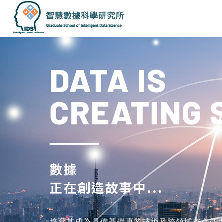
國
立
雲
DATA IS
林
科
技
大
CREATING S
學
智
慧
數
據
科
學
數據
研
究
正在創造故事中...
所
培育其成為具備基礎專業技術及跨領域整合能